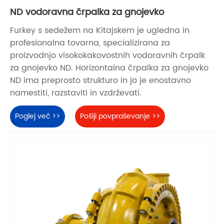
ND vodoravna črpalka za gnojevko
Furkey s sedežem na Kitajskem je ugledna in
profesionalna tovarna, specializirana za
proizvodnjo visokokakovostnih vodoravnih črpalk
za gnojevko ND. Horizontalna črpalka za gnojevko
ND ima preprosto strukturo in jo je enostavno
namestiti, razstaviti in vzdrževati.
Poglej več >>
Pošlji povpraševanje >>