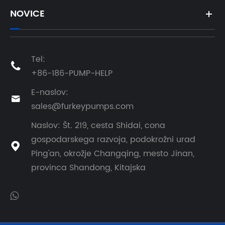
NOVICE
Tel:

+86-186-PUMP-HELP
E-naslov:

sales@furkeypumps.com
Naslov: Št. 219, cesta Shidai, cona
gospodarskega razvoja, podokrožni urad

Ping'an, okrožje Changqing, mesto Jinan,
provinca Shandong, Kitajska