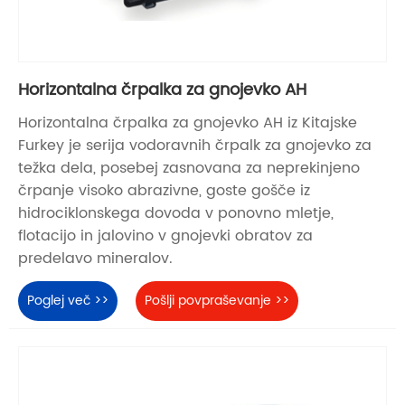
Horizontalna črpalka za gnojevko AH
Horizontalna črpalka za gnojevko AH iz Kitajske
Furkey je serija vodoravnih črpalk za gnojevko za
težka dela, posebej zasnovana za neprekinjeno
črpanje visoko abrazivne, goste gošče iz
hidrociklonskega dovoda v ponovno mletje,
flotacijo in jalovino v gnojevki obratov za
predelavo mineralov.
Poglej več >>
Pošlji povpraševanje >>