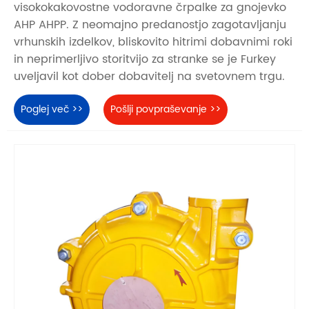
visokokakovostne vodoravne črpalke za gnojevko
AHP AHPP. Z neomajno predanostjo zagotavljanju
vrhunskih izdelkov, bliskovito hitrimi dobavnimi roki
in neprimerljivo storitvijo za stranke se je Furkey
uveljavil kot dober dobavitelj na svetovnem trgu.
Poglej več >>
Pošlji povpraševanje >>