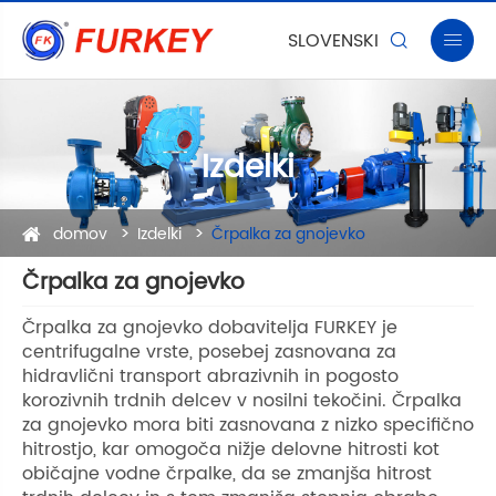
SLOVENSKI


Izdelki
domov
Izdelki
Črpalka za gnojevko
Črpalka za gnojevko
Črpalka za gnojevko dobavitelja FURKEY je
centrifugalne vrste, posebej zasnovana za
hidravlični transport abrazivnih in pogosto
korozivnih trdnih delcev v nosilni tekočini. Črpalka
za gnojevko mora biti zasnovana z nizko specifično
hitrostjo, kar omogoča nižje delovne hitrosti kot
običajne vodne črpalke, da se zmanjša hitrost