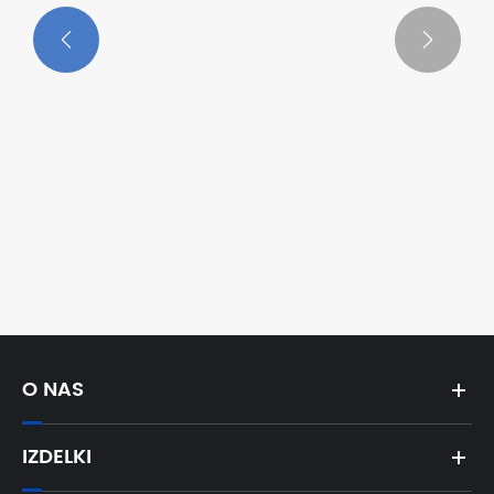


Kaj je ISO procesna črpalka tipa FIH in
zakaj je pomembna?
Poglej več >>
O NAS
IZDELKI