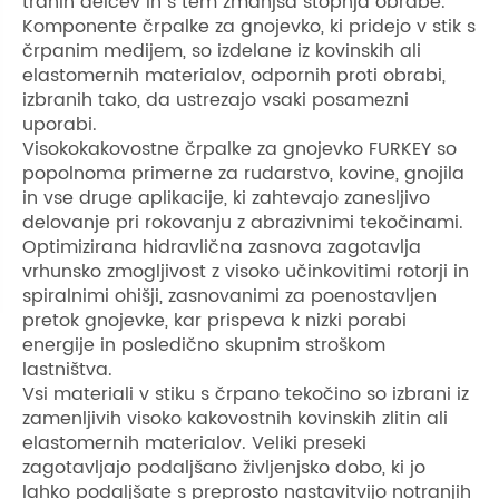
trdnih delcev in s tem zmanjša stopnja obrabe.
Komponente črpalke za gnojevko, ki pridejo v stik s
črpanim medijem, so izdelane iz kovinskih ali
elastomernih materialov, odpornih proti obrabi,
izbranih tako, da ustrezajo vsaki posamezni
uporabi.
Visokokakovostne črpalke za gnojevko FURKEY so
popolnoma primerne za rudarstvo, kovine, gnojila
in vse druge aplikacije, ki zahtevajo zanesljivo
delovanje pri rokovanju z abrazivnimi tekočinami.
Optimizirana hidravlična zasnova zagotavlja
vrhunsko zmogljivost z visoko učinkovitimi rotorji in
spiralnimi ohišji, zasnovanimi za poenostavljen
pretok gnojevke, kar prispeva k nizki porabi
energije in posledično skupnim stroškom
lastništva.
Vsi materiali v stiku s črpano tekočino so izbrani iz
zamenljivih visoko kakovostnih kovinskih zlitin ali
elastomernih materialov. Veliki preseki
zagotavljajo podaljšano življenjsko dobo, ki jo
lahko podaljšate s preprosto nastavitvijo notranjih