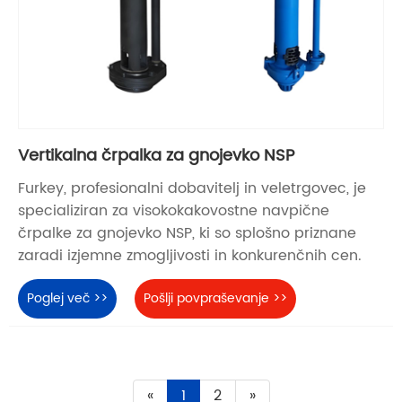
Vertikalna črpalka za gnojevko NSP
Furkey, profesionalni dobavitelj in veletrgovec, je
specializiran za visokokakovostne navpične
črpalke za gnojevko NSP, ki so splošno priznane
zaradi izjemne zmogljivosti in konkurenčnih cen.
Poglej več >>
Pošlji povpraševanje >>
«
1
2
»