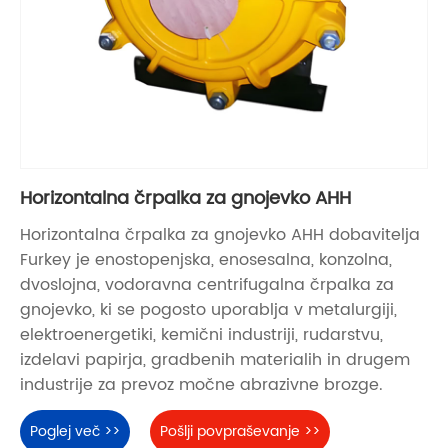
Horizontalna črpalka za gnojevko AHH
Horizontalna črpalka za gnojevko AHH dobavitelja
Furkey je enostopenjska, enosesalna, konzolna,
dvoslojna, vodoravna centrifugalna črpalka za
gnojevko, ki se pogosto uporablja v metalurgiji,
elektroenergetiki, kemični industriji, rudarstvu,
izdelavi papirja, gradbenih materialih in drugem
industrije za prevoz močne abrazivne brozge.
Poglej več >>
Pošlji povpraševanje >>